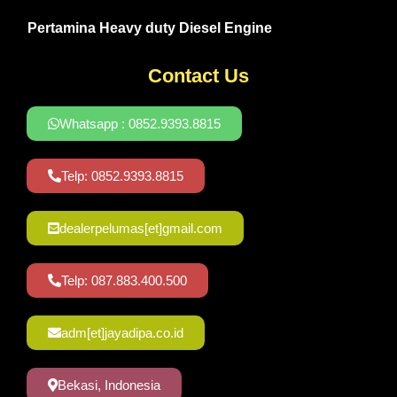
Pertamina Heavy duty Diesel Engine
Contact Us
Whatsapp : 0852.9393.8815
Telp: 0852.9393.8815
dealerpelumas[et]gmail.com
Telp: 087.883.400.500
adm[et]jayadipa.co.id
Bekasi, Indonesia