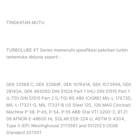
TINGKATAN MUTU
TURBOLUBE XT Series memenuhi spesifikasi pabrikan turbin
terkemuka didunia seperti :
GEK 32568 C, GEK 32568F, GEK 101941A, GEK 107395A, GEK
28143A, GEK 46506D DIN 51524 Part 1 (HL) DIN 51515 Part 1
(L-TD) DIN 51515 Part 2 (L-TG) BS 489 (CIGRE) MIL-L 17672D,
MIL-L-17331-G, MIL 17331-B US Steel 120, 126 MAG Cincinati
Machine P-38, P-45, P-54, P-55 ABB-Stal VTI 3200-3, 81 21
08 AFNOR E-48600 HL SOLAR ES9-224 U, ASTM D 4304,
Type II (EP) Westinghouse 21T0591 and 55125Z3 CEGB
Standard 207001