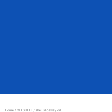
Home
/
OLI SHELL
/ shell slideway oil