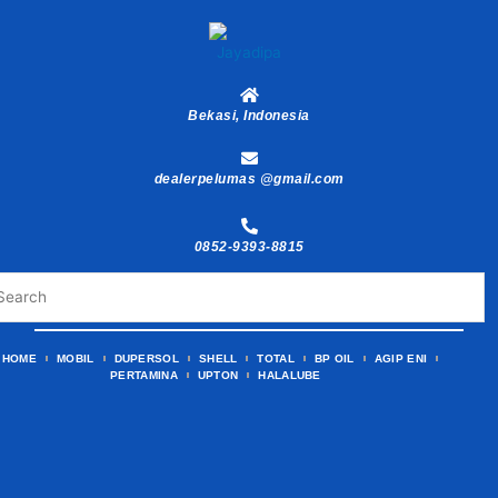
Skip
to
content
Bekasi, Indonesia
dealerpelumas @gmail.com
0852-9393-8815
HOME
MOBIL
DUPERSOL
SHELL
TOTAL
BP OIL
AGIP ENI
PERTAMINA
UPTON
HALALUBE