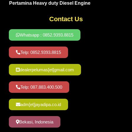
Pertamina Heavy duty Diesel Engine
Contact Us
Whatsapp : 0852.9393.8815
Telp: 0852.9393.8815
dealerpelumas[et]gmail.com
Telp: 087.883.400.500
adm[et]jayadipa.co.id
Bekasi, Indonesia