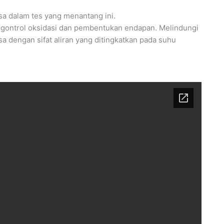
asa dalam tes yang menantang ini.
ngontrol oksidasi dan pembentukan endapan. Melindungi
a dengan sifat aliran yang ditingkatkan pada suhu