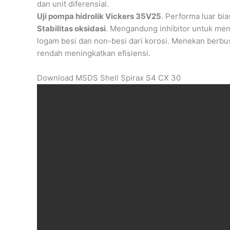
dan unit diferensial.
Uji pompa hidrolik Vickers 35V25
. Performa luar bi
Stabilitas oksidasi
. Mengandung inhibitor untuk me
logam besi dan non-besi dari korosi. Menekan berbus
rendah meningkatkan efisiensi.
Download MSDS Shell Spirax S4 CX 30