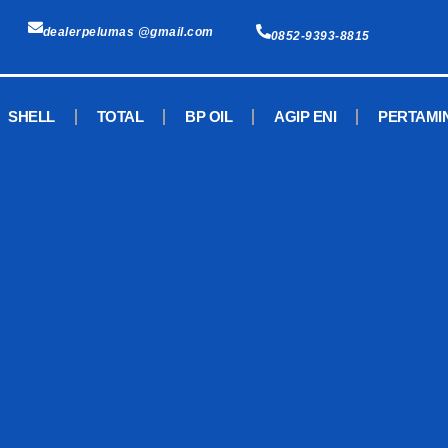
dealerpelumas @gmail.com
0852-9393-8815
SHELL
TOTAL
BP OIL
AGIP ENI
PERTAMI