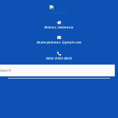
Skip
to
content
Bekasi, Indonesia
dealerpelumas @gmail.com
0852-9393-8815