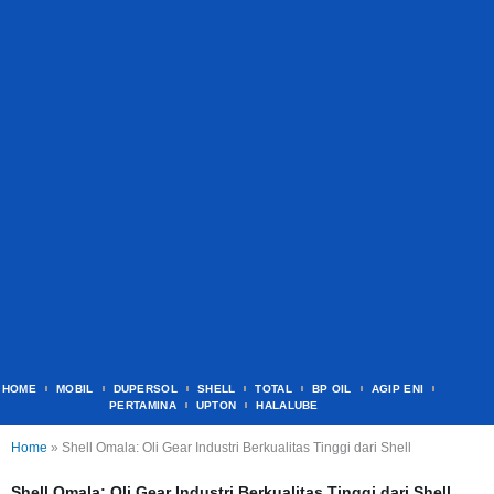
HOME
MOBIL
DUPERSOL
SHELL
TOTAL
BP OIL
AGIP ENI
PERTAMINA
UPTON
HALALUBE
Home
»
Shell Omala: Oli Gear Industri Berkualitas Tinggi dari Shell
Shell Omala: Oli Gear Industri Berkualitas Tinggi dari Shell