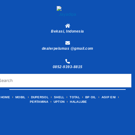
Skip
to
content
Bekasi, Indonesia
dealerpelumas @gmail.com
0852-9393-8815
HOME
MOBIL
DUPERSOL
SHELL
TOTAL
BP OIL
AGIP ENI
PERTAMINA
UPTON
HALALUBE