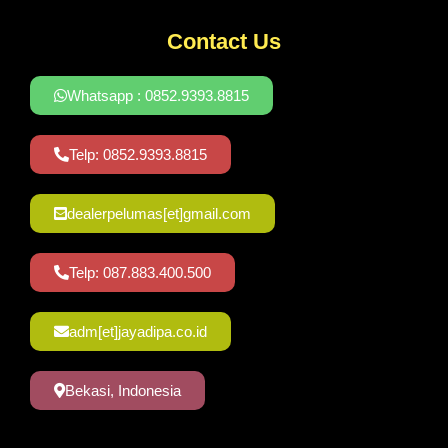
Contact Us
Whatsapp : 0852.9393.8815
Telp: 0852.9393.8815
dealerpelumas[et]gmail.com
Telp: 087.883.400.500
adm[et]jayadipa.co.id
Bekasi, Indonesia