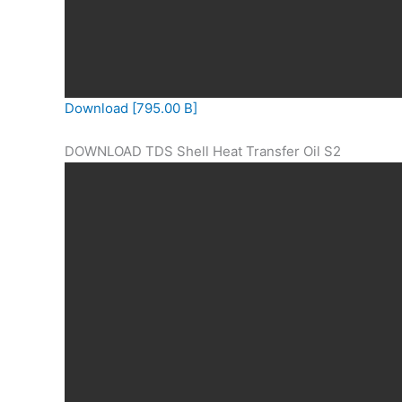
Download [795.00 B]
DOWNLOAD TDS Shell Heat Transfer Oil S2