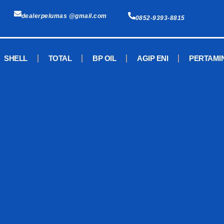
dealerpelumas @gmail.com
0852-9393-8815
SHELL
TOTAL
BP OIL
AGIP ENI
PERTAMI