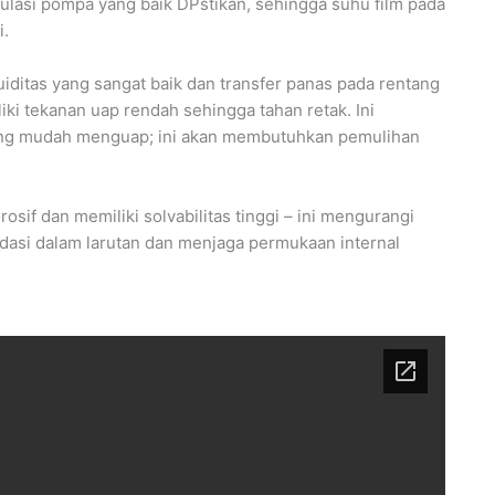
kulasi pompa yang baik DPstikan, sehingga suhu film pada
i.
ditas yang sangat baik dan transfer panas pada rentang
iki tekanan uap rendah sehingga tahan retak. Ini
ng mudah menguap; ini akan membutuhkan pemulihan
rosif dan memiliki solvabilitas tinggi – ini mengurangi
si dalam larutan dan menjaga permukaan internal