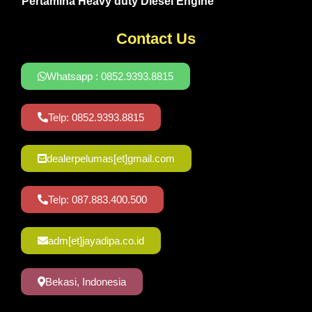
Pertamina Heavy duty Diesel Engine
Contact Us
Whatsapp : 0852.9393.8815
Telp: 0852.9393.8815
dealerpelumas[et]gmail.com
Telp: 087.883.400.500
adm[et]jayadipa.co.id
Bekasi, Indonesia