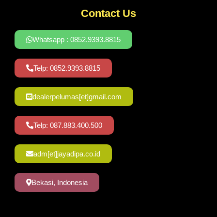
Contact Us
Whatsapp : 0852.9393.8815
Telp: 0852.9393.8815
dealerpelumas[et]gmail.com
Telp: 087.883.400.500
adm[et]jayadipa.co.id
Bekasi, Indonesia