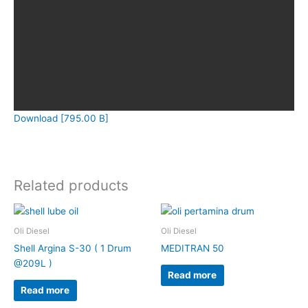
Download [795.00 B]
Related products
Oli Diesel
Oli Diesel
Shell Argina S-30 ( 1 Drum
MEDITRAN 50
@209L )
Read more
Read more