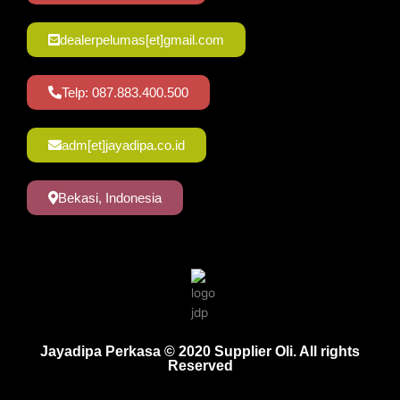
dealerpelumas[et]gmail.com
Telp: 087.883.400.500
adm[et]jayadipa.co.id
Bekasi, Indonesia
Jayadipa Perkasa © 2020 Supplier Oli. All rights
Reserved