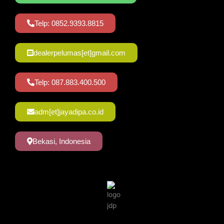
Telp: 0852.9393.8815
dealerpelumas[et]gmail.com
Telp: 087.883.400.500
adm[et]jayadipa.co.id
Bekasi, Indonesia