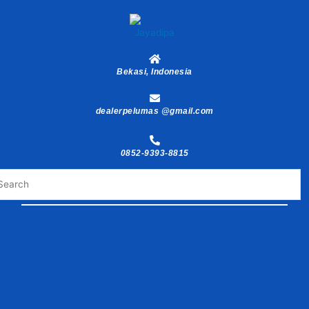
Skip
to
content
Bekasi, Indonesia
dealerpelumas @gmail.com
0852-9393-8815