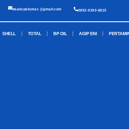
dealerpelumas @gmail.com
0852-9393-8815
SHELL
TOTAL
BP OIL
AGIP ENI
PERTAMI