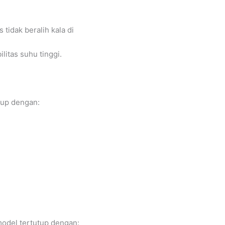
 tidak beralih kala di
litas suhu tinggi.
tup dengan:
model tertutup dengan: