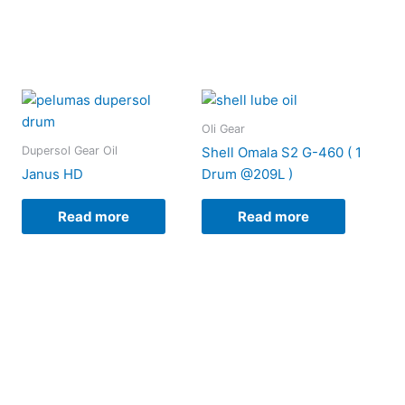
Oli Gear
Dupersol Gear Oil
Shell Omala S2 G-460 ( 1
Janus HD
Drum @209L )
Read more
Read more