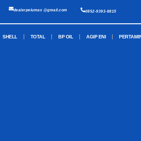
dealerpelumas @gmail.com
0852-9393-8815
SHELL
TOTAL
BP OIL
AGIP ENI
PERTAMI