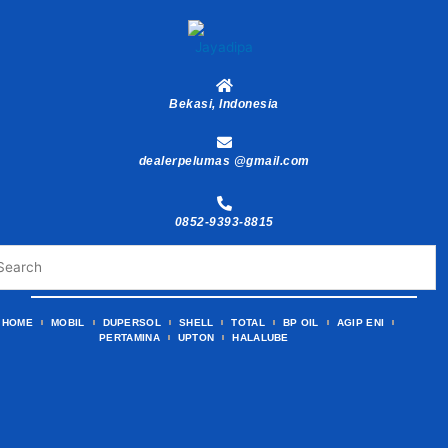
Skip
to
content
Bekasi, Indonesia
dealerpelumas @gmail.com
0852-9393-8815
HOME
MOBIL
DUPERSOL
SHELL
TOTAL
BP OIL
AGIP ENI
PERTAMINA
UPTON
HALALUBE