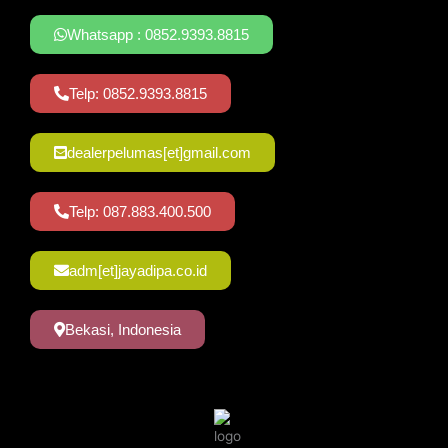
Whatsapp : 0852.9393.8815
Telp: 0852.9393.8815
dealerpelumas[et]gmail.com
Telp: 087.883.400.500
adm[et]jayadipa.co.id
Bekasi, Indonesia